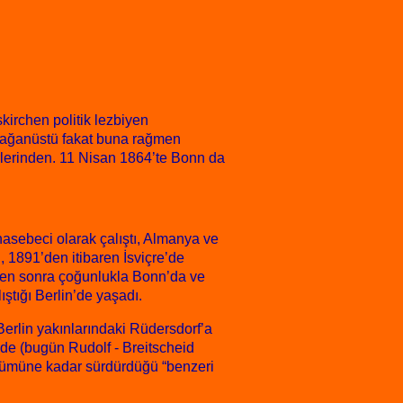
irchen politik lezbiyen
olağanüstü fakat buna rağmen
rlerinden. 11 Nisan 1864’te Bonn da
asebeci olarak çalıştı, Almanya ve
, 1891’den itibaren İsviçre’de
den sonra çoğunlukla Bonn’da ve
tığı Berlin’de yaşadı.
erlin yakınlarındaki Rüdersdorf’a
inde (bugün Rudolf - Breitscheid
, ölümüne kadar sürdürdüğü “benzeri