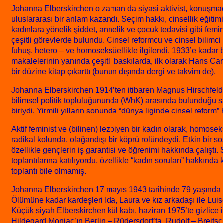
Johanna Elberskirchen o zaman da siyasi aktivist, konuşmacı
uluslararası bir anlam kazandı. Seçim hakkı, cinsellik eğitimi
kadınlara yönelik şiddet, annelik ve çocuk tedavisi gibi fem
çeşitli görevlerde bulundu. Cinsel reformcu ve cinsel bilimci 
fuhuş, hetero – ve homoseksüellikle ilgilendi. 1933’e kadar
makalelerinin yanında çeşitli baskılarda, ilk olarak Hans Ca
bir düzine kitap çıkarttı (bunun dışında dergi ve takvim de).
Johanna Elberskirchen 1914’ten itibaren Magnus Hirschfeld
bilimsel politik topluluğununda (WhK) arasında bulunduğu sa
biriydi. Yirmili yılların sonunda “dünya liginde cinsel reform
Aktif feminist ve (bilinen) lezbiyen bir kadın olarak, homose
radikal kolunda, olağandışı bir köprü rolündeydi. Etkin bir 
özellikle gençlerin iş garantisi ve öğrenimi hakkında çalıştı. 
toplantılarına katılıyordu, özellikle “kadın soruları” hakkınd
toplantı bile olmamış.
Johanna Elberskirchen 17 mayıs 1943 tarihinde 79 yaşında B
Ölümüne kadar kardeşleri Ida, Laura ve kız arkadaşı ile Lui
Küçük siyah Elberskirchen kül kabı, haziran 1975’te gizlice 
Hildegard Moniac’ın Berlin – Rüdersdorf’ta, Rudolf – Breits