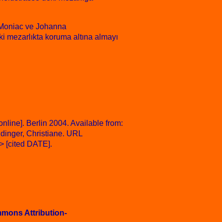
d Moniac ve Johanna
ki mezarlıkta koruma altına almayı
nline]. Berlin 2004. Available from:
dinger, Christiane. URL
> [cited DATE].
mons Attribution-