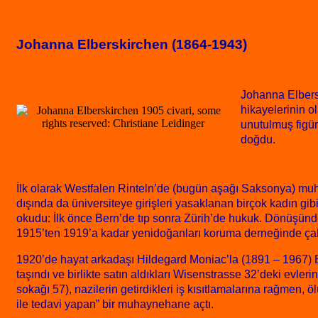
Johanna Elberskirchen (1864-1943)
Johanna Elbersk
hikayelerinin 
unutulmuş figü
doğdu.
İlk olarak Westfalen Rinteln’de (bugün aşağı Saksonya) muh
dışında da üniversiteye girişleri yasaklanan birçok kadın gibi
okudu: İlk önce Bern’de tıp sonra Zürih’de hukuk. Dönüşün
1915’ten 1919’a kadar yenidoğanları koruma derneğinde çalış
1920’de hayat arkadaşı Hildegard Moniac’la (1891 – 1967) B
taşındı ve birlikte satın aldıkları Wisenstrasse 32’deki evler
sokağı 57), nazilerin getirdikleri iş kısıtlamalarına rağmen
ile tedavi yapan” bir muhaynehane açtı.