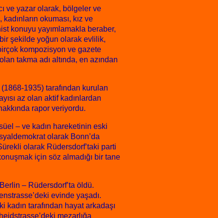
 ve yazar olarak, bölgeler ve
, kadınların okuması, kız ve
inist konuyu yayımlamakla beraber,
bir şekilde yoğun olarak evlilik,
 birçok kompozisyon ve gazete
rolan takma adı altında, en azından
 (1868-1935) tarafından kurulan
yısı az olan aktif kadınlardan
” hakkında rapor veriyordu.
ksüel – ve kadın hareketinin eski
sosyaldemokrat olarak Bonn’da
Sürekli olarak Rüdersdorf’taki parti
a konuşmak için söz almadığı bir tane
erlin – Rüdersdorf’ta öldü.
senstrasse’deki evinde yaşadı.
iki kadın tarafından hayat arkadaşı
cheidstrasse’deki mezarlığa